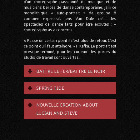
d’un chorégraphe passionné de musique et de
musiciens bercés de danse contemporaine, jailli ce
monolithique « auto-portrait » de groupe ô
combien expressif. Jens Van Dale crée des
spectacles de danse faits pour être écoutés : «
choregraphy as a concert ».
« Passé un certain point il n’est plus de retour. C’est
ce point qu’il faut atteindre. » F. Kafka. Le portrait est
presque terminé, pour les curieux : les portes du
studio de travail sont ouvertes…
BATTRE LE FER/BATTRE LE NOIR
SPRING TIDE
NOUVELLE CREATION ABOUT
LUCIAN AND STEVE