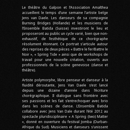
Le théâtre du Galpon et l’Association Amalthea
accueillent le temps d’une semaine l’artiste belge
Jens van Daele. Les danseurs de sa compagnie
Burning Bridges (Hollande) et les musiciens de
l’Ensemble Batida (Suisse) investiront le lieu et
proposeront au public un cycle varié, bien que non-
exhaustif, de l’esthétique de ce chorégraphe
résolument étonnant. Ce portrait s’articule autour
des reprises de deux pièces « Battre le fer/Battre le
Noir », « Spring Tide » ainsi que de workshops de
travail pour une nouvelle création, ouverts aux
professionnels de la scène genevoise (danse et
théâtre).
Artiste polymorphe, libre penseur et danseur à la
fluidité déroutante, Jens Van Daele s’est lancé
depuis une dizaine d’année dans l’écriture
chorégraphique. Il dialogue sans frontière avec
ses passions et les fait s’entrechoquer avec brio
dans les scènes de danse. L’Ensemble Batida
collabore avec Jens Van Dale durant l’été 2012 au
spectacle pluridisciplinaire « A Spring (two) Matter
», donné en ouverture du festival Jomba (Durban-
Afrique du Sud). Musiciens et danseurs s’unissent