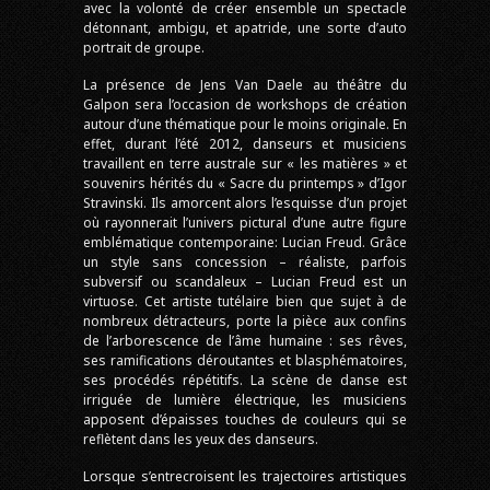
avec la volonté de créer ensemble un spectacle
détonnant, ambigu, et apatride, une sorte d’auto
portrait de groupe.
La présence de Jens Van Daele au théâtre du
Galpon sera l’occasion de workshops de création
autour d’une thématique pour le moins originale. En
effet, durant l’été 2012, danseurs et musiciens
travaillent en terre australe sur « les matières » et
souvenirs hérités du « Sacre du printemps » d’Igor
Stravinski. Ils amorcent alors l’esquisse d’un projet
où rayonnerait l’univers pictural d’une autre figure
emblématique contemporaine: Lucian Freud. Grâce
un style sans concession – réaliste, parfois
subversif ou scandaleux – Lucian Freud est un
virtuose. Cet artiste tutélaire bien que sujet à de
nombreux détracteurs, porte la pièce aux confins
de l’arborescence de l’âme humaine : ses rêves,
ses ramifications déroutantes et blasphématoires,
ses procédés répétitifs. La scène de danse est
irriguée de lumière électrique, les musiciens
apposent d’épaisses touches de couleurs qui se
reflètent dans les yeux des danseurs.
Lorsque s’entrecroisent les trajectoires artistiques