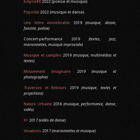
Eclipse#8
2022 (poésie et musique)
Popodaï
2022 (musique et danse)
Une lettre innombrable
2019
(musique, dessin,
fanzine, poésie)
Concert-performance 2019
(textes, jazz,
marionnettes, musique improvisée)
Musique et samples
2019
(musique, multimédias et
textes)
Mouvement Imaginaire
2019
(musique et
photographie)
Traverses et Rebours
2019
(musique, textes et
projections)
Nature Urbaine
2018
(musique, performance, danse,
vidéo)
X=
2017
(vidéo de danse)
Vexations
2017
(marionnettes et musique)