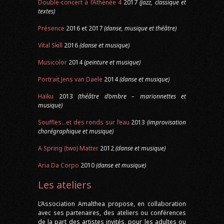
Double-concert à l’Athénée 4
2017
(jazz, classique et
textes)
Présence
2016 et 2017
(danse, musique et théâtre)
Vital Skill
2016
(danse et musique)
Musicolor
2014
(peinture et musique)
Portrait Jens van Daele
2014
(danse et musique)
Haïku
2013
(théâtre d’ombre – marionnettes et
musique)
Souffles…et des ronds sur l’eau
2013
(improvisation
chorégraphique et musique)
A Spring (two) Matter
2012
(danse et musique)
Aria Da Corpo
2010
(danse et musique)
Les ateliers
L’Association Amalthea propose, en collaboration
avec ses partenaires, des ateliers ou conférences
de la part des artistes invités, pour les adultes ou