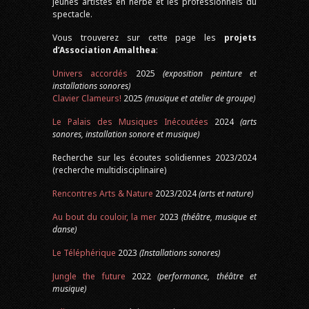
jeunes artistes en herbe et les professionnels du
spectacle.
Vous trouverez sur cette page les
projets
d’Association Amalthea
:
Univers accordés
2025
(exposition peinture et
installations sonores)
Clavier Clameurs!
2025
(musique et atelier de groupe)
Le Palais des Musiques Inécoutées
2024
(arts
sonores, installation sonore et musique)
Recherche sur les écoutes solidiennes 2023/2024
(recherche multidisciplinaire)
Rencontres Arts & Nature
2023/2024
(arts et nature)
Au bout du couloir, la mer
2023
(théâtre, musique et
danse)
Le Téléphérique
2023
(Installations sonores)
Jungle the future
2022
(performance, théâtre et
musique)