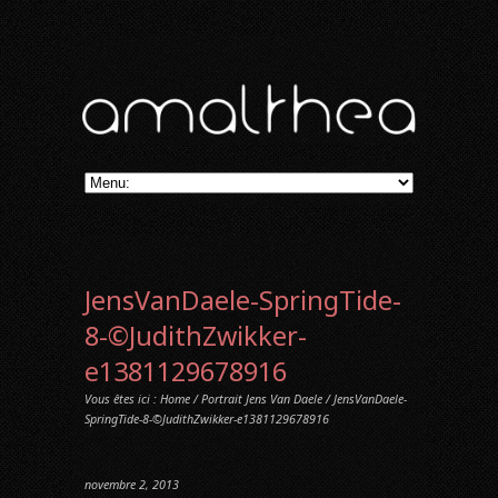
JensVanDaele-SpringTide-
8-©JudithZwikker-
e1381129678916
Vous êtes ici :
Home
/
Portrait Jens Van Daele
/ JensVanDaele-
SpringTide-8-©JudithZwikker-e1381129678916
novembre 2, 2013