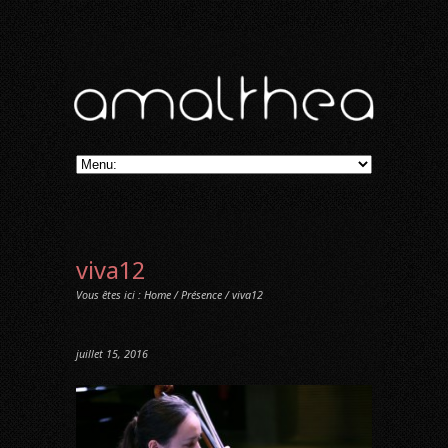
viva12
Vous êtes ici :
Home
/
Présence
/ viva12
juillet 15, 2016