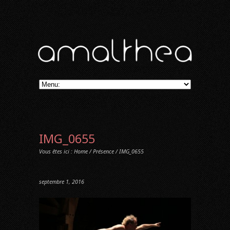
IMG_0655
Vous êtes ici :
Home
/
Présence
/ IMG_0655
septembre 1, 2016