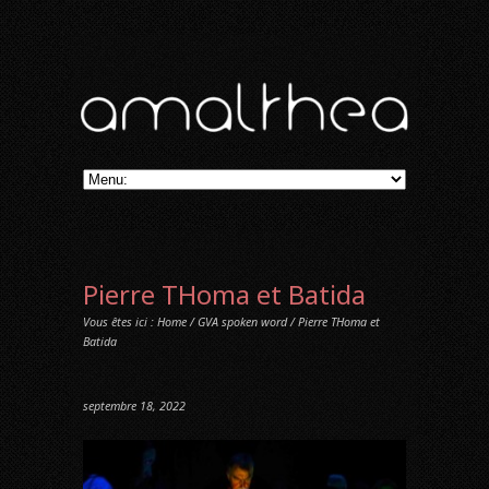
Pierre THoma et Batida
Vous êtes ici :
Home
/
GVA spoken word
/ Pierre THoma et
Batida
septembre 18, 2022