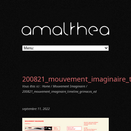
200821_mouvement_imaginaire_t
Vous êtes ici :
Home
/
Mouvement Imaginaire
/
200821_mouvement_imaginaire_timeline_grimaces_ed
septembre 11, 2022