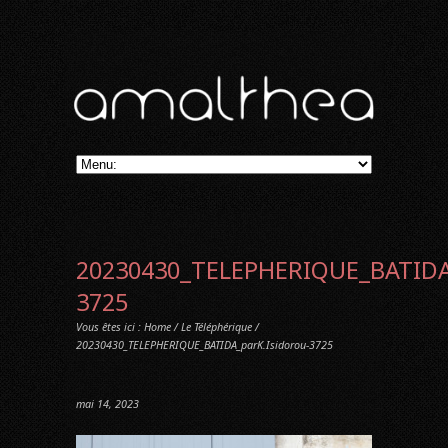
20230430_TELEPHERIQUE_BATIDA_
3725
Vous êtes ici :
Home
/
Le Téléphérique
/
20230430_TELEPHERIQUE_BATIDA_parK.Isidorou-3725
mai 14, 2023