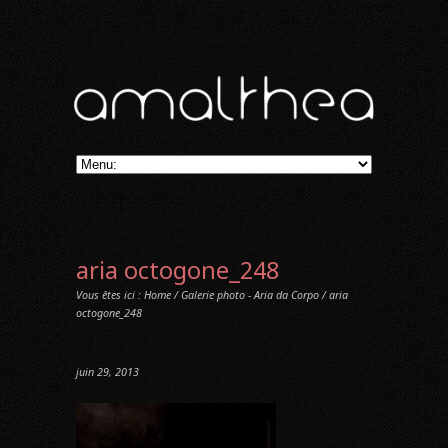
aria octogone_248
Vous êtes ici :
Home
/
Galerie photo - Aria da Corpo
/ aria
octogone_248
juin 29, 2013