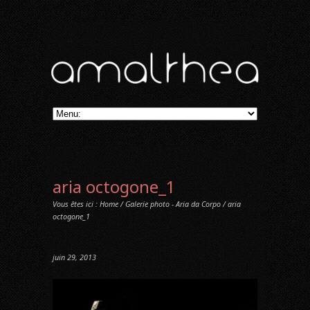
aria octogone_1
Vous êtes ici :
Home
/
Galerie photo - Aria da Corpo
/ aria
octogone_1
juin 29, 2013