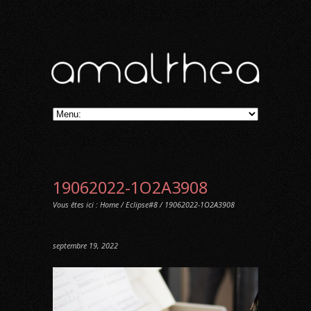
19062022-1O2A3908
Vous êtes ici :
Home
/
Eclipse#8
/ 19062022-1O2A3908
septembre 19, 2022