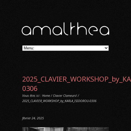
2025_CLAVIER_WORKSHOP_by_KA
0306
Vous êtes ici :
Home
/
Clavier Clameurs!
/
2025_CLAVIER_WORKSHOP_by_KARLA_ISIDOROU-0306
février 24, 2025